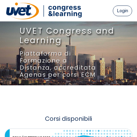
Vai al contenuto principale
Login
UVET Congress and
Learning
Piattaforma di
Formazione a
Distanza, accreditata
Agenas per corsi ECM
Corsi disponibili